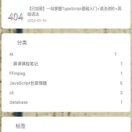
【已加密】一站掌握TypeScript基础入门+语法进阶+高
孙中山
辞去政务总裁一职
级语法
A.D.1919
2022-01-10
印度诗人
泰戈尔
逝世
A.D.1941
分类
香港企业家
林建岳
出生
AI
1
A.D.1957
慕课课程笔记
1
美国好莱坞著名演员
大卫·杜考夫尼
出生
A.D.1960
FFmpeg
1
维基百科创始人
吉米·多纳尔·威尔士
出生
A.D.1966
JavaScript包管理器
5
A.D.1975
美国好莱坞著名女演员
查理兹·赛隆
出生
cli
3
A.D.1978
台湾演员
吴建豪
出生
database
1
A.D.1984
中国国家女子排球队
在洛杉矶奥运会上获得冠军
A.D.1994
国画艺术大师
刘海粟
逝世
标签
A.D.2010
中国甘肃省
舟曲县
发生特大
泥石流
灾害