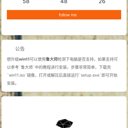
58
48
26
follow me
公告
想升级
win11
可以使用
鲁大师
检测下电脑是否支持，如果支持可
以参考`鲁大师`中的教程进行安装，步骤非常简单，下载完
`win11.iso`镜像，打开或解压后直接运行`setup.exe`即可开始
安装。
中国甘肃省
舟曲县
发生特大
泥石流
灾害
A.D.2010
A.D.-388
雅典和
马其顿
之间的科罗尼亚战役发生