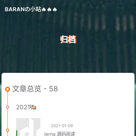
BARAN
の
小站🔥🔥🔥
归档
文章总览 - 58
2021
2021-01-09
lerna 源码阅读