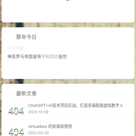
A.D.1106
神圣罗马帝国皇帝
亨利四世
逝世
那年今日
A.D.1661
清初小说戏剧评论家
金圣叹
逝世
A.D.1782
最新文章
美国
紫心勋章
诞生
ChatGPT+AI技术项目实战，打造多端智能虚拟数字人
2023-10-09
A.D.1900
社会民主工党领袖
威廉·李卜克内西
逝世
virtualbox 的安装和使用
2022-03-20