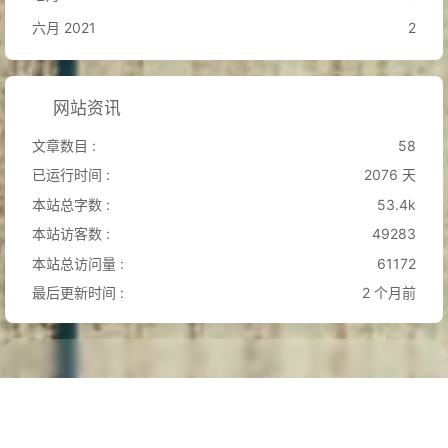
六月 2021
2
网站资讯
文章数目 :
58
已运行时间 :
2076 天
本站总字数 :
53.4k
本站访客数 :
49283
本站总访问量 :
61172
最后更新时间 :
2 个月前
©2020 - 2026 By Baran
Hexo
|
Butterfly
|
陕ICP备2021003280号-1