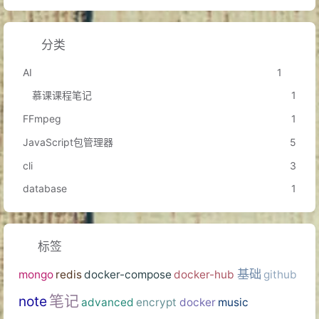
美国物理学家
欧内斯特·劳伦斯
出生
A.D.1901
分类
英国物理学家、量子力学奠基人之一
保罗·狄拉克
出生
AI
1
A.D.1902
慕课课程笔记
1
美国签署
联合国宪章
A.D.1945
FFmpeg
1
新华社播发
《别了，司徒雷登》
一文
A.D.1949
JavaScript包管理器
5
A.D.1961
京剧表演艺术大师
梅兰芳
因病在北京逝世
cli
3
A.D.1974
美国总统
尼克松
因
水门事件
辞职
database
1
A.D.1980
巴基斯坦总统
叶海亚·汗
逝世
A.D.1981
瑞士职业网球选手
罗杰·费德勒
出生
标签
A.D.1987
中国医学家
张孝骞
逝世
第29届夏季奥林匹克运动会
在北京开幕
A.D.2008
基础
mongo
redis
docker-compose
docker-hub
github
清朝大臣
傅鼐
逝世
A.D.1811
笔记
note
advanced
encrypt
docker
music