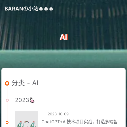
BARAN
の
小站🔥🔥🔥
AI
分类 - AI
2023
2023-10-09
ChatGPT+AI技术项目实战，打造多端智