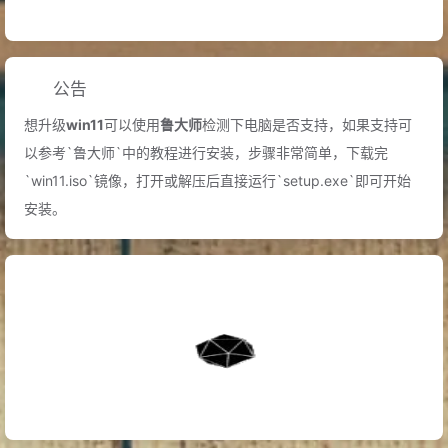
公告
想升级
win11
可以使用
鲁大师
检测下电脑是否支持，如果支持可
以参考`鲁大师`中的教程进行安装，步骤非常简单，下载完
`win11.iso`镜像，打开或解压后直接运行`setup.exe`即可开始
安装。
A.D.2008
第29届夏季奥林匹克运动会
在北京开幕
A.D.1811
清朝大臣
傅鼐
逝世