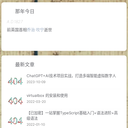
那年今日
A.D.1827
前英国首相
乔治·坎宁
逝世
A.D.1866
最新文章
中国金石学家
罗振玉
出生
ChatGPT+AI技术项目实战，打造多端智能虚拟数字人
2023-10-09
A.D.1883
日本陆军军人
土肥原贤二
出生
virtualbox 的安装和使用
2022-03-20
【已加密】一站掌握TypeScript基础入门+语法进阶+高
俄国全面入侵中国东北，爆发
庚子事变
级语法
A.D.1900
2022-01-10