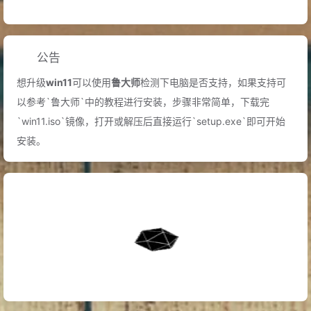
公告
想升级
win11
可以使用
鲁大师
检测下电脑是否支持，如果支持可
以参考`鲁大师`中的教程进行安装，步骤非常简单，下载完
`win11.iso`镜像，打开或解压后直接运行`setup.exe`即可开始
安装。
中国首次利用
机器人
进行远程脑外科手术
A.D.2001
A.D.117
马帝国皇帝
图拉真
逝世
A.D.803
罗马帝国皇帝
伊琳娜女皇
逝世