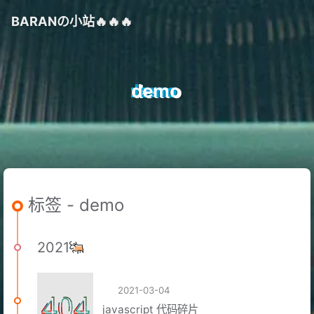
BARAN
の
小站🔥🔥🔥
demo
标签 - demo
2021
2021-03-04
javascript 代码碎片