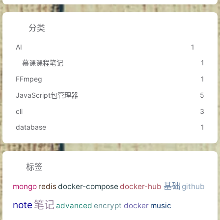
国际数学家大会
在瑞士
苏黎世
召开
A.D.1897
分类
香港历史学家
饶宗颐
出生
AI
1
A.D.1917
慕课课程笔记
1
德国哲学家
恩斯特·海克尔
逝世
A.D.1919
FFmpeg
1
美国科学家
马文·闵斯基
出生
A.D.1927
JavaScript包管理器
5
A.D.1945
美国在
长崎
投下
原子弹
cli
3
A.D.1962
诺贝尔文学奖得主
赫尔曼·黑塞
逝世
database
1
A.D.1975
苏联作曲家
肖斯塔科维奇
逝世
A.D.1999
中国设立科学技术最高奖项
国家最高科学技术奖
标签
A.D.2001
中国首次利用
机器人
进行远程脑外科手术
马帝国皇帝
图拉真
逝世
A.D.117
基础
mongo
redis
docker-compose
docker-hub
github
笔记
note
advanced
encrypt
docker
music