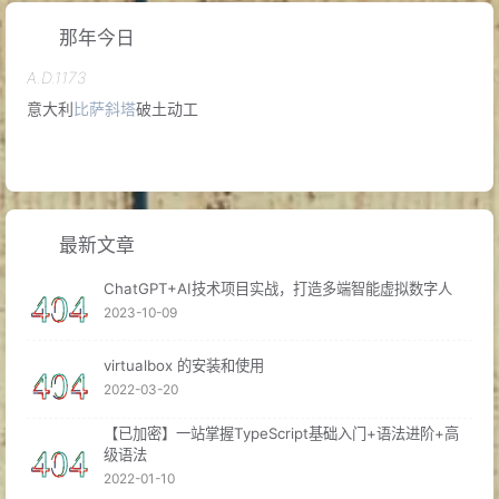
那年今日
A.D.1173
意大利
比萨斜塔
破土动工
A.D.1632
最新文章
英国哲学家
约翰·洛克
诞生
ChatGPT+AI技术项目实战，打造多端智能虚拟数字人
2023-10-09
A.D.1890
中国化工专家
侯德榜
出生
virtualbox 的安装和使用
2022-03-20
【已加密】一站掌握TypeScript基础入门+语法进阶+高
著名儿童心理发展学家
让·皮亚杰
出生
级语法
A.D.1896
2022-01-10